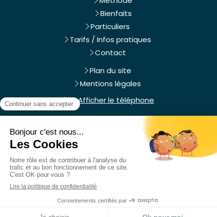
Méthode
Bienfaits
Particuliers
Tarifs / Infos pratiques
Contact
Plan du site
Mentions légales
Afficher le téléphone
Christelle Adast, sophrologue se rend
à votre
domicile
du lundi au vendredi.
Prendre rendez-vous
Création et référencement du site par Simplébo
MENU